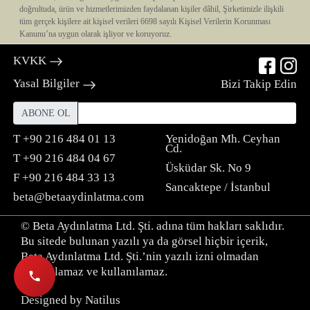
doğrultuda, ürün ve hizmetlerimizden faydalanan kişiler dâhil, Şirketimizle ilişkili
tüm gerçek kişilere ait kişisel verileri 6698 sayılı Kişisel Verilerin Korunması
KVKK
Yasal Bilgiler
Bizi Takip Edin
ABONE OL
T
+90 216 484 01 13
Yenidoğan Mh. Ceyhan
Cd.
T
+90 216 484 04 67
Üsküdar Sk. No 9
F
+90 216 484 33 13
Sancaktepe / İstanbul
beta@betaaydinlatma.com
© Beta Aydınlatma Ltd. Şti. adına tüm hakları saklıdır.
Bu sitede bulunan yazılı ya da görsel hiçbir içerik,
Beta Aydınlatma Ltd. Şti.’nin yazılı izni olmadan
çoğaltılamaz ve kullanılamaz.
Designed by Natilus