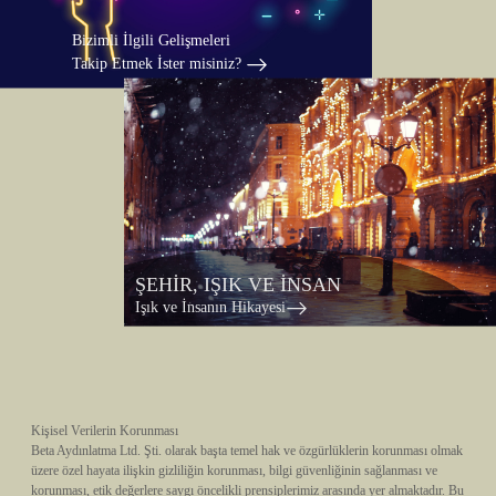
Bizimli İlgili Gelişmeleri
Takip Etmek İster misiniz?
ŞEHİR, IŞIK VE İNSAN
Işık ve İnsanın Hikayesi
Kişisel Verilerin Korunması
Beta Aydınlatma Ltd. Şti. olarak başta temel hak ve özgürlüklerin korunması olmak
üzere özel hayata ilişkin gizliliğin korunması, bilgi güvenliğinin sağlanması ve
korunması, etik değerlere saygı öncelikli prensiplerimiz arasında yer almaktadır. Bu