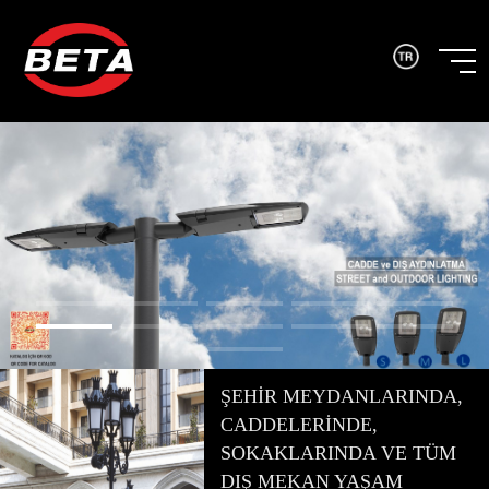
ŞEHİR MEYDANLARINDA,
CADDELERİNDE,
SOKAKLARINDA VE TÜM
DIŞ MEKAN YAŞAM