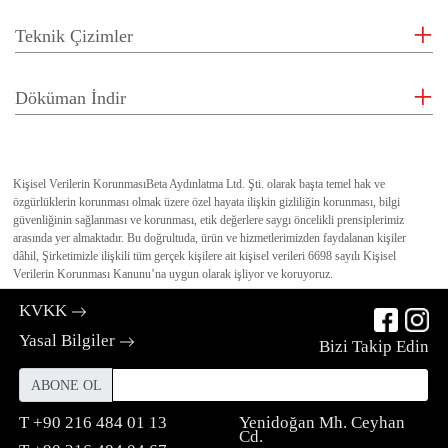
Teknik Çizimler
Döküman İndir
Kişisel Verilerin Korunması
Beta Aydınlatma Ltd. Şti. olarak başta temel hak ve
özgürlüklerin korunması olmak üzere özel hayata ilişkin gizliliğin korunması, bilgi
güvenliğinin sağlanması ve korunması, etik değerlere saygı öncelikli prensiplerimiz
arasında yer almaktadır. Bu doğrultuda, ürün ve hizmetlerimizden faydalanan kişiler
dâhil, Şirketimizle ilişkili tüm gerçek kişilere ait kişisel verileri 6698 sayılı Kişisel
KVKK
Yasal Bilgiler
Bizi Takip Edin
ABONE OL
T
+90 216 484 01 13
Yenidoğan Mh. Ceyhan
Cd.