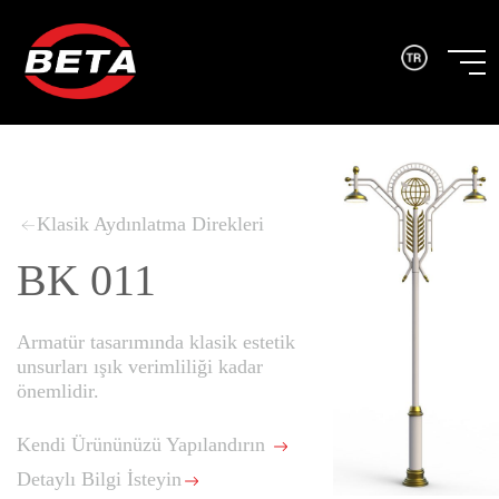
Klasik Aydınlatma Direkleri
BK 011
Armatür tasarımında klasik estetik
unsurları ışık verimliliği kadar
önemlidir.
Kendi Ürününüzü Yapılandırın
Detaylı Bilgi İsteyin