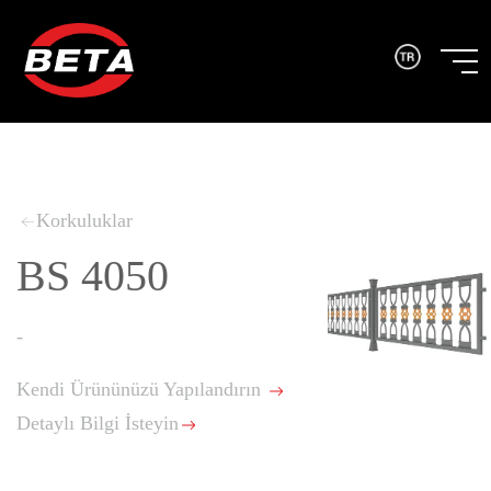
Korkuluklar
BS 4050
-
Kendi Ürününüzü Yapılandırın
Detaylı Bilgi İsteyin