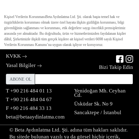
Kişisel Verilerin Korunması
Beta Aydınlatma Ltd. Şti. olarak başta temel hak ve
özgürlüklerin korunması olmak üzere özel hayata ilişkin gizliliğin korunması, bilgi
güvenliğinin sağlanması ve korunması, etik değerlere saygı öncelikli prensiplerimiz
arasında yer almaktadır. Bu doğrultuda, ürün ve hizmetlerimizden faydalanan kişiler
dâhil, Şirketimizle ilişkili tüm gerçek kişilere ait kişisel verileri 6698 sayılı Kişisel
KVKK
Yasal Bilgiler
Bizi Takip Edin
ABONE OL
T
+90 216 484 01 13
Yenidoğan Mh. Ceyhan
Cd.
T
+90 216 484 04 67
Üsküdar Sk. No 9
F
+90 216 484 33 13
Sancaktepe / İstanbul
beta@betaaydinlatma.com
© Beta Aydınlatma Ltd. Şti. adına tüm hakları saklıdır.
Bu sitede bulunan yazılı ya da görsel hiçbir içerik,